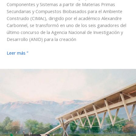
Componentes y Sistemas a partir de Materias Primas
Secundarias y Compuestos Biobasados para el Ambiente
Construido (CIMAc), dirigido por el académico Alexandre
Carbonnel, se transformó en uno de los seis ganadores del
último concurso de la Agencia Nacional de Investigación y
Desarrollo (ANID) para la creación
CIMAc:
Leer más ”
el
nuevo
Centro
Tecnológico
para
la
Innovación
impulsado
desde
la
FARAC