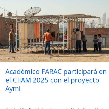
Edificado
y
Tecnologías
Digitales
Aplicadas
Académico FARAC participará en
el CIIAM 2025 con el proyecto
Aymi