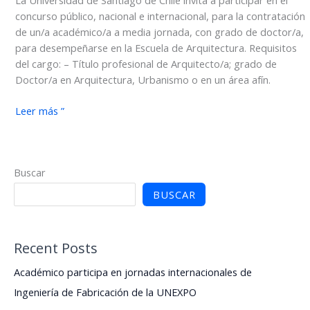
La Universidad de Santiago de Chile invita a participar en el
concurso público, nacional e internacional, para la contratación
de un/a académico/a a media jornada, con grado de doctor/a,
para desempeñarse en la Escuela de Arquitectura. Requisitos
del cargo: – Título profesional de Arquitecto/a; grado de
Doctor/a en Arquitectura, Urbanismo o en un área afín.
Escuela
Leer más ”
de
Arquitectura
inicia
Buscar
concurso
público
BUSCAR
para
la
contratación
Recent Posts
de
académico/a
Académico participa en jornadas internacionales de
con
Ingeniería de Fabricación de la UNEXPO
grado