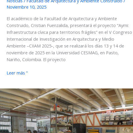
Noticias
/
Facultad de Arquitectura y Ambiente Construido
/
Noviembre 10, 2025
El académico de la Facultad de Arquitectura y Ambiente
Construido, Cristian Fuenzalida, presentará el proyecto “Aymi:
Infraestructura cívica para territorios frágiles” en el V Congreso
Internacional de Investigación en Arquitectura y Medio
Ambiente –CIIAM 2025-, que se realizará los días 13 y 14 de
noviembre de 2025 en la Universidad CESMAG, en Pasto,
Nariño, Colombia. El proyecto
Académico
Leer más ”
FARAC
participará
en
el
CIIAM
2025
con
el