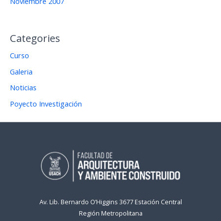
Noviembre 2007
Categories
Curso
Galeria
Noticias
Poyecto Investigación
Av. Lib. Bernardo O’Higgins 3677 Estación Central
Región Metropolitana