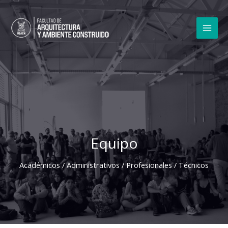
Ir
al
contenido
MAI
MEN
Equipo
Académicos / Administrativos / Profesionales / Técnicos