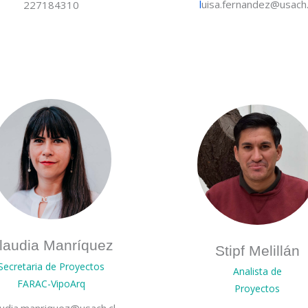
l
uisa.fernandez@usach.
227184310
laudia Manríquez
Stipf Melillán
Secretaria de Proyectos
Analista de
FARAC-VipoArq
Proyectos
audia.manriquez@usach.cl