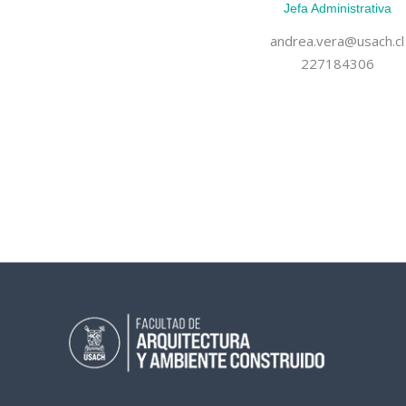
Jefa Administrativa
andrea.vera@usach.cl
227184306