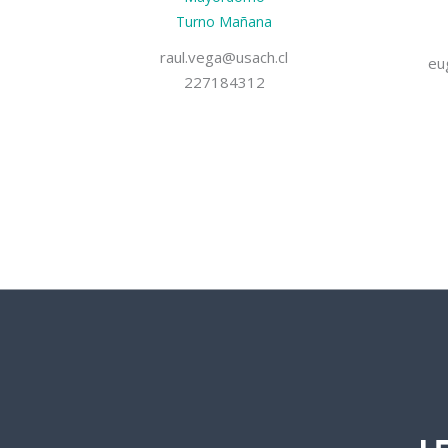
Turno Mañana
raul.vega@usach.cl
eu
227184312