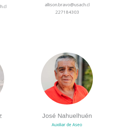
allison.bravo@usach.cl
.cl
227184303
z
José Nahuelhuén
Auxiliar de Aseo