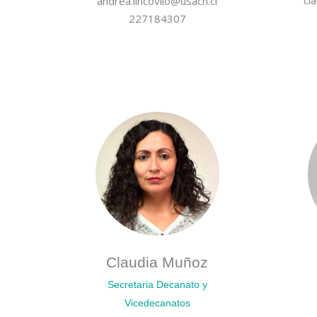
andrea.lincovilo@usach.cl
227184307
Claudia Muñoz
Secretaria Decanato y
Vicedecanatos