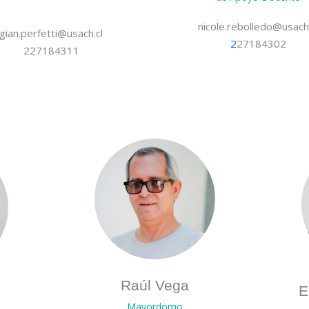
nicole.rebolledo@usach.
gian.perfetti@usach.cl
2
27184302
227184311
Raúl Vega
E
Mayordomo