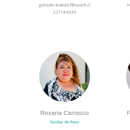
n
gonzalo.aranda.f@usach.cl
227184330
Roxana Carrasco
F
Auxiliar de Aseo