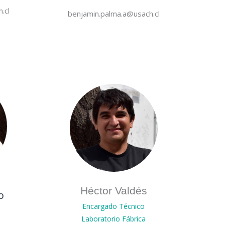
.cl
benjamin.palma.a@usach.cl
Héctor Valdés
o
Encargado Técnico
Laboratorio Fábrica