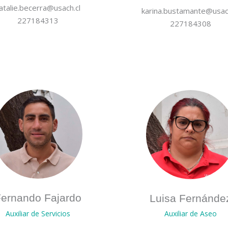
atalie.becerra@usach.cl
karina.bustamante@usach
227184313
227184308
ernando Fajardo
Luisa Fernánde
Auxiliar de Servicios
Auxiliar de Aseo