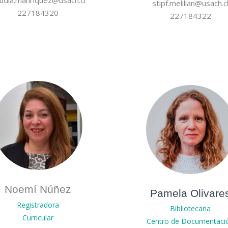
stipf.melillan@usach.c
227184320
227184322
Noemí Núñez
Pamela Olivare
Registradora
Bibliotecaria
Curricular
Centro de Documentaci