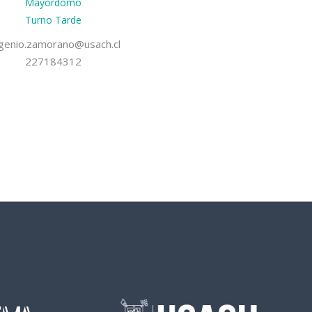
Mayordomo
Turno Tarde
genio.zamorano@usach.cl
227184312