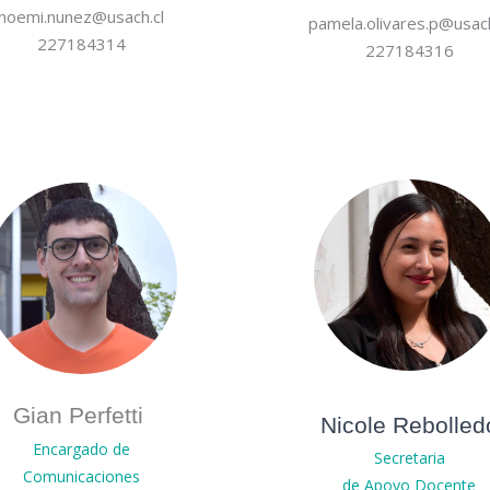
noemi.nunez@usach.cl
pamela.olivares.p@usach
227184314
227184316
Gian Perfetti
Nicole Rebolled
Encargado de
Secretaria
Comunicaciones
de Apoyo Docente