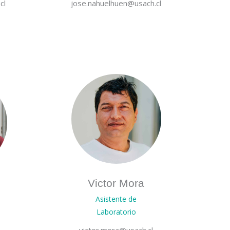
cl
jose.nahuelhuen@usach.cl
Victor Mora
Asistente de
Laboratorio
victor.mora@usach.cl