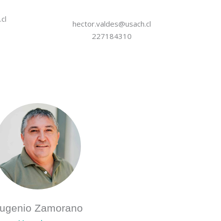
cl
hector.valdes@usach.cl
227184310
ugenio Zamorano