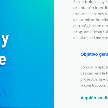
El currículo incluye
orientación interdi
tomar decisiones i
y maximizar benefic
estratégicos en emp
programa desarroll
desafíos del mercad
Objetivo gen
Conocer y aplica
básicas para la 
proyectos ligados
la construcción, 
A quién va di