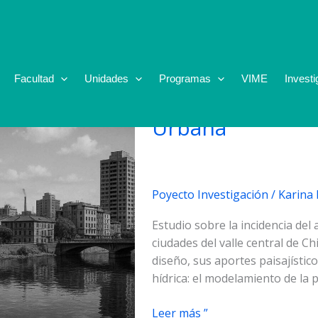
Mayo 2009
Facultad
Unidades
Programas
VIME
Investi
El agua como fa
Urbana
Poyecto Investigación
/
Karina
Estudio sobre la incidencia del
ciudades del valle central de C
diseño, sus aportes paisajístico
hídrica: el modelamiento de la 
El
Leer más ”