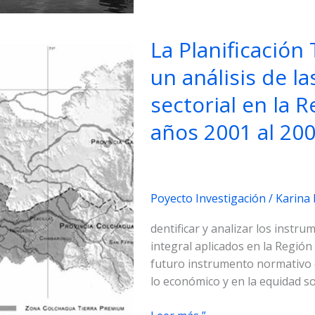
agua
como
La Planificación 
factor
de
un análisis de l
diseño
sectorial en la 
de
la
años 2001 al 20
Forma
Urbana
Poyecto Investigación
/
Karina
dentificar y analizar los instru
integral aplicados en la Regió
futuro instrumento normativo de
lo económico y en la equidad so