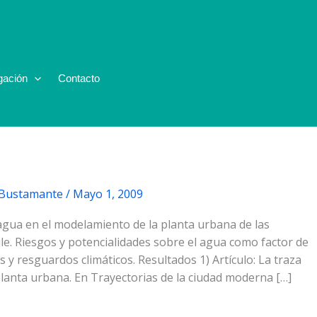
gación
Contacto
ctor de diseño de la Forma
 Bustamante
/
Mayo 1, 2009
 agua en el modelamiento de la planta urbana de las
hile. Riesgos y potencialidades sobre el agua como factor de
s y resguardos climáticos. Resultados 1) Artículo: La traza
planta urbana. En Trayectorias de la ciudad moderna […]