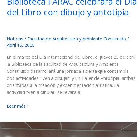
Biblioteca FARAC celebrará el Día
del Libro con dibujo y antotipia
Noticias
/
Facultad de Arquitectura y Ambiente Construido
/
Abril 15, 2026
En el marco del Día Internacional del Libro, el jueves 23 de abril
la Biblioteca de la Facultad de Arquitectura y Ambiente
Construido desarrollará una jornada abierta que contempla
dos actividades: “Ven a dibujar” y un Taller de Antotipia, ambas
orientadas a la creación y experimentación artística. La
actividad “Ven a dibujar” se llevará a
Biblioteca
Leer más ”
FARAC
celebrará
el
Día