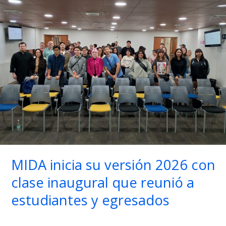
del
Libro
con
dibujo
y
antotipia
MIDA inicia su versión 2026 con
clase inaugural que reunió a
estudiantes y egresados