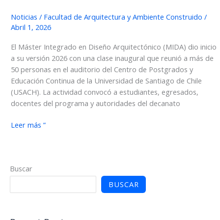
Noticias
/
Facultad de Arquitectura y Ambiente Construido
/
Abril 1, 2026
El Máster Integrado en Diseño Arquitectónico (MIDA) dio inicio
a su versión 2026 con una clase inaugural que reunió a más de
50 personas en el auditorio del Centro de Postgrados y
Educación Continua de la Universidad de Santiago de Chile
(USACH). La actividad convocó a estudiantes, egresados,
docentes del programa y autoridades del decanato
MIDA
Leer más ”
inicia
su
versión
Buscar
2026
con
BUSCAR
clase
inaugural
que