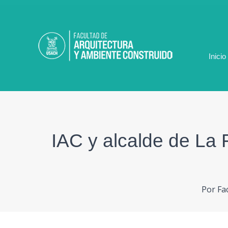
Ir
al
contenido
Inicio
IAC y alcalde de La 
Por
Fa