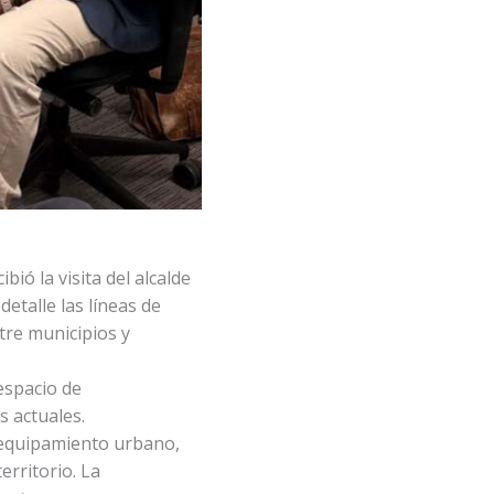
bió la visita del alcalde
etalle las líneas de
ntre municipios y
espacio de
s actuales.
a equipamiento urbano,
erritorio. La