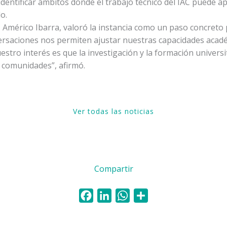
dentificar ámbitos donde el trabajo técnico del IAC puede a
o.
to, Américo Ibarra, valoró la instancia como un paso concreto 
versaciones nos permiten ajustar nuestras capacidades acad
Nuestro interés es que la investigación y la formación univers
s comunidades”, afirmó.
Ver todas las noticias
Compartir
F
L
W
C
a
i
h
o
c
n
a
m