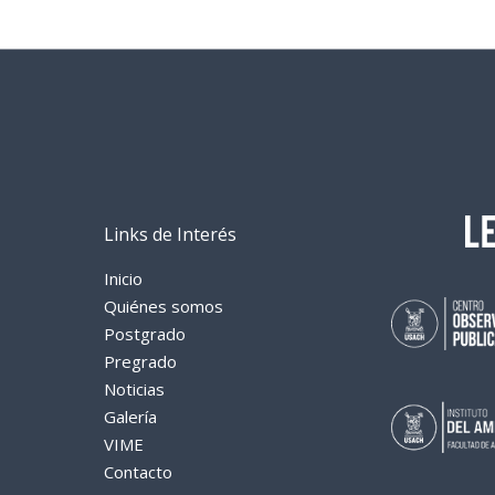
e
k
t
p
b
e
s
a
o
d
A
r
o
I
p
t
k
n
p
i
r
Links de Interés
Inicio
Quiénes somos
Postgrado
Pregrado
Noticias
Galería
VIME
Contacto