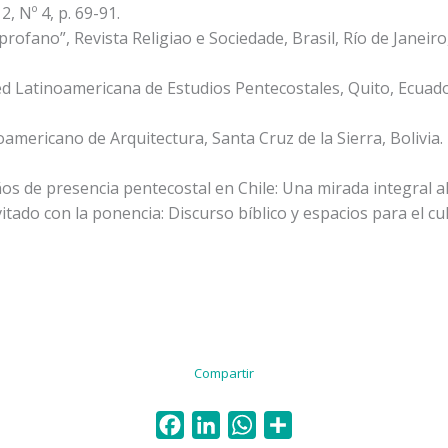
, Nº 4, p. 69-91.
profano”, Revista Religiao e Sociedade, Brasil, Río de Janeiro,
Red Latinoamericana de Estudios Pentecostales, Quito, Ecuado
americano de Arquitectura, Santa Cruz de la Sierra, Bolivia.
ños de presencia pentecostal en Chile: Una mirada integral 
nvitado con la ponencia: Discurso bíblico y espacios para el cu
Compartir
F
L
W
C