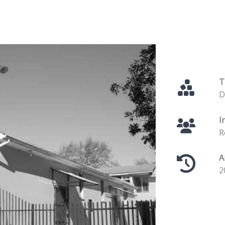
T
D
I
R
A
2