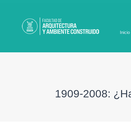
Ir
al
contenido
Inicio
1909-2008: ¿Hac