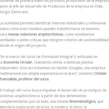
observar de primera mano los procesos productivos de la empres
junto al jefe de Desarrollo de Productos de la empresa en Chile,
Sergio Zamorano.
La actividad permitió identificar mermas industriales y reflexionar
sobre cómo esos residuos pueden transformarse en insumos
para
nuevas soluciones arquitectónicas
, como envolventes
ventiladas o pieles críticas que integren criterios de sustentabilidad
desde el origen del proyecto.
“En el marco del curso de Formación Integral II, enfocado en
la
Economía Circular
, realizamos visitas a distintas plantas
industriales. Esta vez estuvimos en Hunter Douglas, una empresa
multinacional con amplia experiencia en el área”, comentó
Cristian
Fuenzalida, profesor del curso
.
El trabajo del curso busca impulsar el desarrollo de prototipos de
sistemas arquitectónicos a partir de dos dimensiones
complementarias: por un lado, una mirada
fenomenológica
, que
aborda la exploración de la luz, la sombra, el ritmo, la