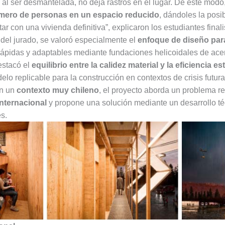
al ser desmantelada, no deja rastros en el lugar. De este modo,
ero de personas en un espacio reducido
, dándoles la posibi
r con una vivienda definitiva”, explicaron los estudiantes finali
del jurado, se valoró especialmente el
enfoque de diseño par
rápidas y adaptables mediante fundaciones helicoidales de acer
estacó el
equilibrio entre la calidez material y la eficiencia es
lo replicable para la construcción en contextos de crisis futura
n un
contexto muy chileno
, el proyecto aborda un problema re
internacional
y propone una solución mediante un desarrollo técn
s.