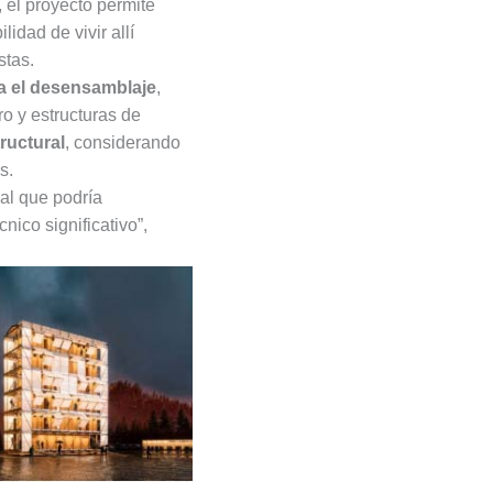
 el proyecto permite
lidad de vivir allí
stas.
a el desensamblaje
,
o y estructuras de
tructural
, considerando
s.
al que podría
ico significativo”,