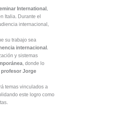
minar International
,
 Italia. Durante el
diencia internacional,
e su trabajo sea
nencia internacional
.
zación y sistemas
emporánea
, donde lo
l
profesor Jorge
ará temas vinculados a
olidando este logro como
tas.