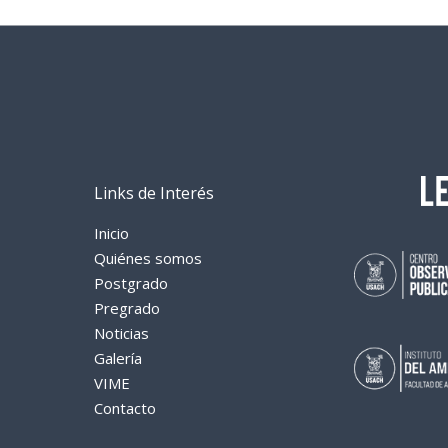
e
k
t
p
b
e
s
a
o
d
A
r
o
I
p
t
k
n
p
i
r
Links de Interés
Inicio
Quiénes somos
Postgrado
Pregrado
Noticias
Galería
VIME
Contacto