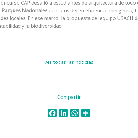
Concurso CAP desafió a estudiantes de arquitectura de todo e
n Parques Nacionales
que consideren eficiencia energética, 
des locales. En ese marco, la propuesta del equipo USACH d
tabilidad y la biodiversidad.
Ver todas las noticias
Compartir
F
L
W
C
a
i
h
o
c
n
a
m