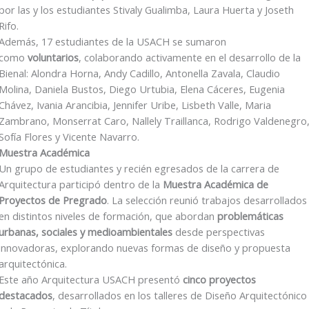
por las y los estudiantes Stivaly Gualimba, Laura Huerta y Joseth
Rifo.
Además, 17 estudiantes de la USACH se sumaron
como
voluntarios
, colaborando activamente en el desarrollo de la
Bienal: Alondra Horna, Andy Cadillo, Antonella Zavala, Claudio
Molina, Daniela Bustos, Diego Urtubia, Elena Cáceres, Eugenia
Chávez, Ivania Arancibia, Jennifer Uribe, Lisbeth Valle, Maria
Zambrano, Monserrat Caro, Nallely Traillanca, Rodrigo Valdenegro
Sofía Flores y Vicente Navarro.
Muestra Académica
Un grupo de estudiantes y recién egresados de la carrera de
Arquitectura participó dentro de la
Muestra Académica de
Proyectos de Pregrado
. La selección reunió trabajos desarrollados
en distintos niveles de formación, que abordan
problemáticas
urbanas, sociales y medioambientales
desde perspectivas
innovadoras, explorando nuevas formas de diseño y propuesta
arquitectónica.
Este año Arquitectura USACH presentó
cinco proyectos
destacados
, desarrollados en los talleres de Diseño Arquitectónico