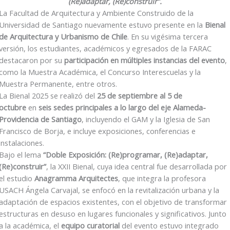
(Re)adaptar, (Re)construir”.
La Facultad de Arquitectura y Ambiente Construido de la
Universidad de Santiago nuevamente estuvo presente en la
Bienal
de Arquitectura y Urbanismo de Chile
. En su vigésima tercera
versión, los estudiantes, académicos y egresados de la FARAC
destacaron por su
participación en múltiples instancias del evento
,
como la Muestra Académica, el Concurso Interescuelas y la
Muestra Permanente, entre otros.
La Bienal 2025 se realizó del
25 de septiembre al 5 de
octubre
en
seis sedes principales a lo largo del eje Alameda-
Providencia de Santiago
, incluyendo el GAM y la Iglesia de San
Francisco de Borja, e incluye exposiciones, conferencias e
instalaciones.
Bajo el lema
“Doble Exposición: (Re)programar, (Re)adaptar,
(Re)construir”
, la XXII Bienal, cuya idea central fue desarrollada por
el estudio
Anagramma Arquitectes
, que integra la profesora
USACH Ángela Carvajal, se enfocó en la revitalización urbana y la
adaptación de espacios existentes, con el objetivo de transformar
estructuras en desuso en lugares funcionales y significativos. Junto
a la académica, el
equipo curatorial
del evento estuvo integrado