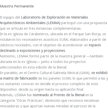
Muestra Permanente
El equipo del
Laboratorio de Exploración en Materiales
Arquitectónicos Ambientales (LEMAA)
participó con una propuesta
que se articula en tres instancias complementarias.
En la ex Iglesia de Carabineros, ubicada en el Parque San Borja, se
instalaron los resonadores acústicos SUMI, elaborados a partir de
plásticos reciclados, con el objetivo de acondicionar un
espacio
destinado a exposiciones y proyecciones
.
Asimismo, LEMAA formó parte de la muestra general —también
ubicada en la ex Iglesia— junto a todos los proyectos
seleccionados en esta edición de la Bienal.
En paralelo, en el Centro Cultural Gabriela Mistral (GAM),
se exhibió
la matriz de fabricación
de los paneles SUMI, lo que permitió a las y
los visitantes conocer en detalle el proceso completo de este
dispositivo: desde su origen hasta su aplicación final.
Además, LEMAA fue
nominado al Premio de la Bienal
en la
categoría “Otras Prácticas”, distinción que reconoce iniciativas
innovadoras y que aportan nuevas miradas al ejercicio de la