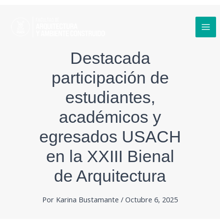
Ir
al
contenido
MA
Destacada
ME
participación de
estudiantes,
académicos y
egresados USACH
en la XXIII Bienal
de Arquitectura
Por
Karina Bustamante
/
Octubre 6, 2025