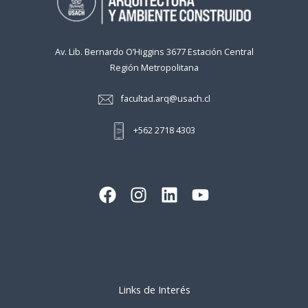
o
I
p
t
k
n
p
i
r
Av. Lib. Bernardo O’Higgins 3677 Estación Central
Región Metropolitana
facultad.arq@usach.cl
+562 2718 4303
Links de Interés